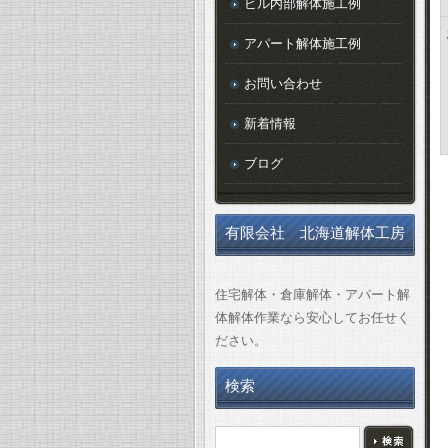
ビル内部解体施工例
アパート解体施工例
お問い合わせ
新着情報
ブログ
有限会社 北海道解体工房
住宅解体・倉庫解体・アパート解
体解体作業なら安心してお任せく
ださい。
検索