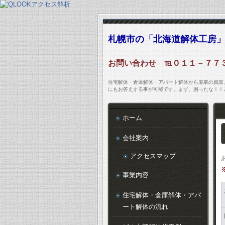
札幌市の「北海道解体工房
お問い合わせ ℡０１１－７７
住宅解体・倉庫解体・アパート解体から廃車の買取
にもお答えする事が可能です。まず、困ったな！！
ホーム
会社案内
アクセスマップ
事業内容
住宅解体・倉庫解体・アパ
ート解体の流れ